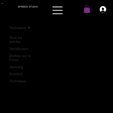
SPINBOX STUDIO
Technique
Tous les
articles
Introduction
Mythes sur la
Force
Spinning
Nutrition
Technique