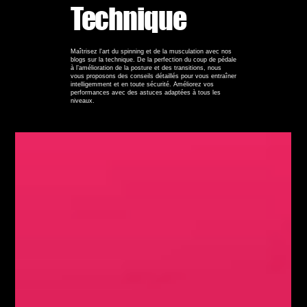
Technique
Maîtrisez l'art du spinning et de la musculation avec nos
blogs sur la technique. De la perfection du coup de pédale
à l’amélioration de la posture et des transitions, nous
vous proposons des conseils détaillés pour vous entraîner
intelligemment et en toute sécurité. Améliorez vos
performances avec des astuces adaptées à tous les
niveaux.