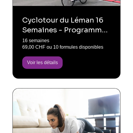
Cyclotour du Léman 16
Semaines - Programme
176Km
16 semaines
69,00 CHF ou 10 formules disponibles
Voir les détails