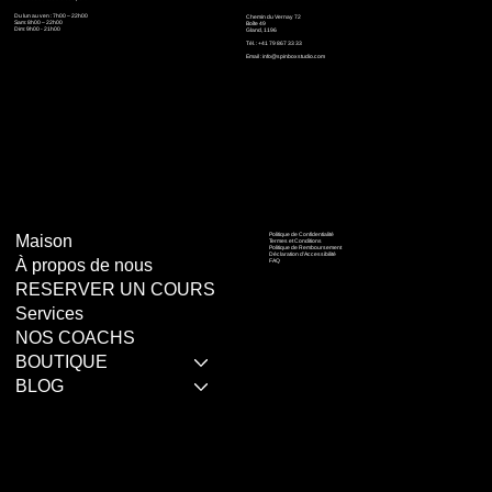
Du lun au ven : 7h00 – 22h00
Chemin du Vernay 72
Sam: 8h00 – 22h00
Boîte 49
Dim: 9h00 - 21h00
Gland, 1196
Tél. : +41 79 867 33 33
Email :
info@spinboxstudio.com
Politique de Confidentialité
Maison
Termes et Conditions
Politique de Remboursement
Déclaration d'Accessibilité
À propos de nous
FAQ
RESERVER UN COURS
Services
NOS COACHS
BOUTIQUE
BLOG