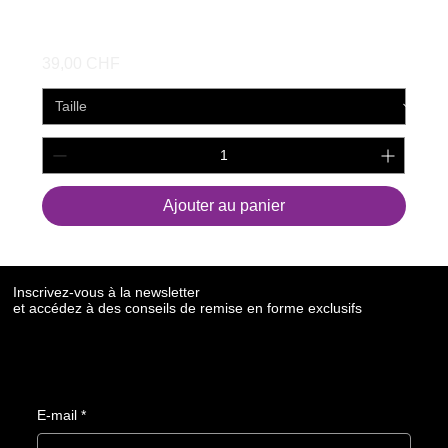
Soutien-gorge de sport long
Prix
39,00 CHF
Ajouter au panier
Inscrivez-vous à la newsletter
et accédez à des conseils de remise en forme exclusifs
E-mail
*