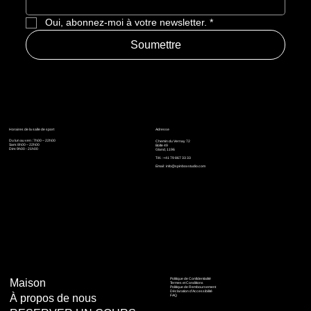
Oui, abonnez-moi à votre newsletter.
*
Soumettre
Horaires de la salle de sport
Adresse
Du lun au ven : 7h00 – 22h00
Chemin du Vernay 72
Sam: 8h00 – 22h00
Boîte 49
Dim: 9h00 - 21h00
Gland, 1196
Tél. : +41 79 867 33 33
Email :
info@spinboxstudio.com
Politique de Confidentialité
Maison
Termes et Conditions
Politique de Remboursement
Déclaration d'Accessibilité
À propos de nous
FAQ