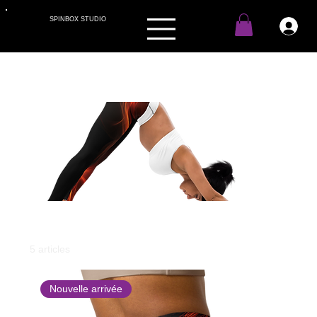
SPINBOX STUDIO
Accueil
Femmes
Femmes
5 articles
Filtrer et trier
Nouvelle arrivée