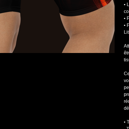
• 
co
• 
• 
Li
At
êt
ti
Ce
vo
pe
pr
ré
dé
• 
- 