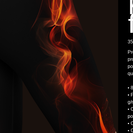
Prix
35
Pr
pr
po
qu
• 
• 
g/
• 
po
• 
• 