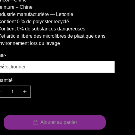
Teinture – Chine
Industrie manufacturière — Lettonie
Contient 0 % de polyester recyclé
Contient 0% de substances dangereuses
Cet article libère des microfibres de plastique dans
environnement lors du lavage
ille
antité
Ajouter au panier