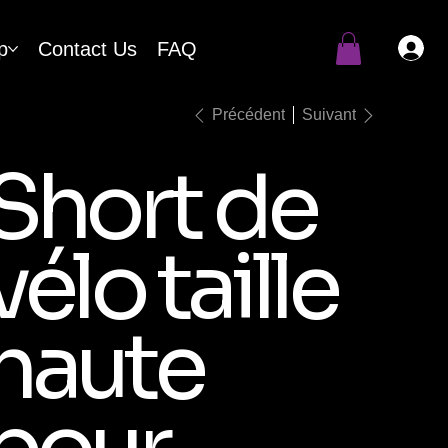
p
Contact Us
FAQ
Précédent
Suivant
Short de
vélo taille
haute
pour