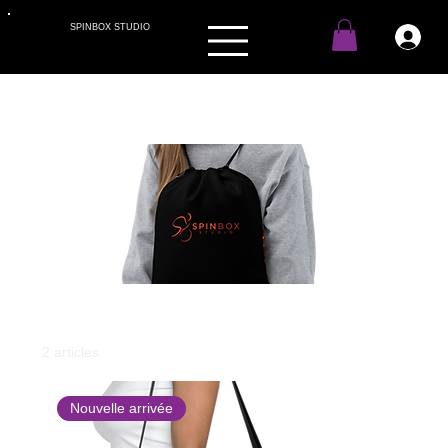
SPINBOX STUDIO
Accueil
Accessoires
Accessoires
2 articles
Filtrer et trier
Nouvelle arrivée