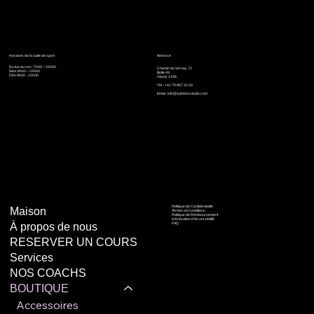
Horaires de la salle de sport
Adresse
Du lun au ven : 7h00 – 22h00
Chemin du Vernay 72
Sam: 8h00 – 22h00
Boîte 49
Dim: 9h00 - 21h00
Gland, 1196
Tél. : +41 79 867 33 33
Email :
info@spinboxstudio.com
Politique de Confidentialité
Maison
Termes et Conditions
Politique de Remboursement
Déclaration d'Accessibilité
À propos de nous
FAQ
RESERVER UN COURS
Services
NOS COACHS
BOUTIQUE
Accessoires