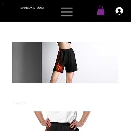
SPINBOX STUDIO
Accueil
Unisexe
Unisexe
1 article
Filtrer et trier