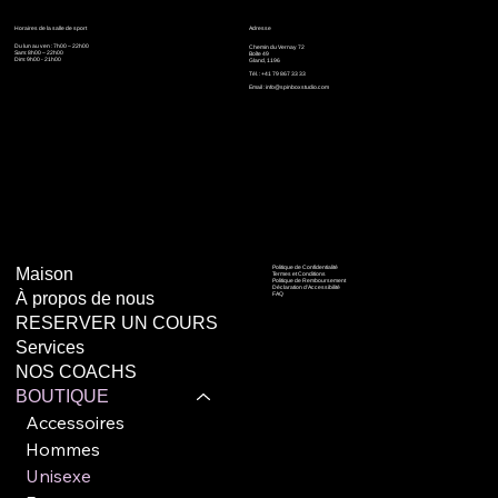
Horaires de la salle de sport
Adresse
Du lun au ven : 7h00 – 22h00
Chemin du Vernay 72
Sam: 8h00 – 22h00
Boîte 49
Dim: 9h00 - 21h00
Gland, 1196
Tél. : +41 79 867 33 33
Email :
info@spinboxstudio.com
Politique de Confidentialité
Maison
Termes et Conditions
Politique de Remboursement
Déclaration d'Accessibilité
À propos de nous
FAQ
RESERVER UN COURS
Services
NOS COACHS
BOUTIQUE
Accessoires
Hommes
Unisexe