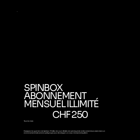
SPINBOX
ABONNEMENT
MENSUEL ILLIMITÉ
250 CHF
CHF
250
Tous les mois
Rejoignez les guerriers de Spinbox ! Profitez de cours illimités de spinning et de renforcement musculaire dans un
environnement motivant et en petit groupe pour développer un corps résistant et équilibré.