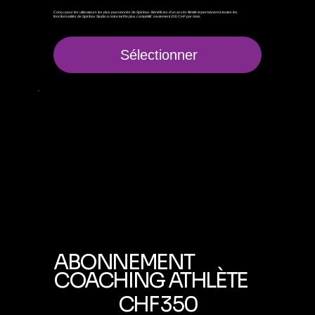
Conçu pour les utilisateurs les plus passionnés de Spinbox. Bénéficiez d'un accès illimité et permanent à toutes les
fonctionnalités de Spinbox Studio à notre tarif le plus compétitif : seulement 200 CHF par mois.
Sélectionner
ABONNEMENT
COACHING ATHLÈTE
350 CHF
CHF
350