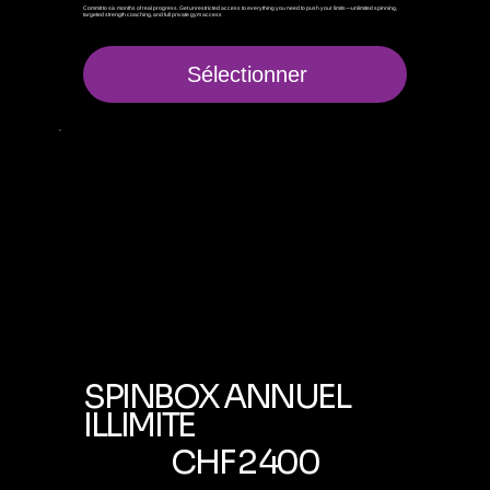
Commit to six months of real progress. Get unrestricted access to everything you need to push your limits—unlimited spinning,
targeted strength coaching, and full private gym access
Sélectionner
SPINBOX ANNUEL
ILLIMITE
2 400 CHF
CHF
2 400