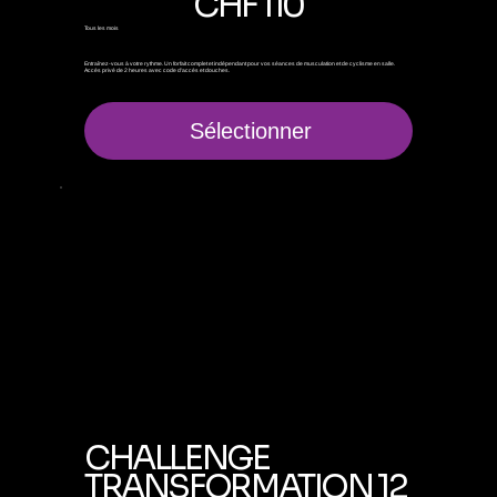
CHF
110
Tous les mois
Entraînez-vous à votre rythme. Un forfait complet et indépendant pour vos séances de musculation et de cyclisme en salle.
Accès privé de 2 heures avec code d'accès et douches.
Sélectionner
CHALLENGE
TRANSFORMATION 12