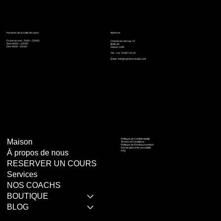
Horaires de la salle de sport
Adresse
Du lun au ven : 7h00 – 22h00
Chemin du Vernay 72
Sam: 8h00 – 22h00
Boîte 49
Dim: 9h00 - 21h00
Gland, 1196
Tél. : +41 79 867 33 33
Email :
info@spinboxstudio.com
Politique de Confidentialité
Maison
Termes et Conditions
Politique de Remboursement
Déclaration d'Accessibilité
À propos de nous
FAQ
RESERVER UN COURS
Services
NOS COACHS
BOUTIQUE
BLOG