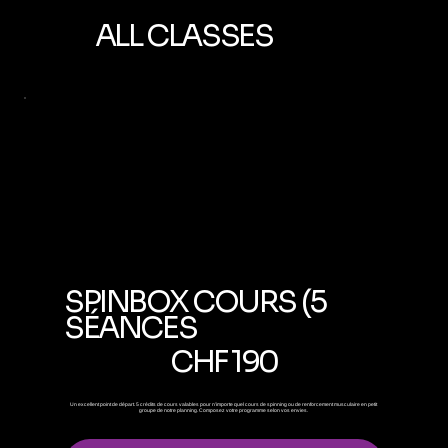
ALL CLASSES
SPINBOX COURS (5
SÉANCES
190 CHF
CHF
190
Un excellent point de départ. 5 crédits de cours valables pour n'importe quel cours de spinning ou de renforcement musculaire en petit
groupe de notre planning. Composez votre programme selon vos envies.