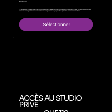
Tous les mois
Le programme d'entraînement ultime et complet pour l'athlète passionné. Suite à votre évaluation initiale, ce forfait mensuel vous
propose un programme personnalisé pour vous garantir une préparation optimale le jour de la compétition.
Sélectionner
ACCÈS AU STUDIO
PRIVÉ
110 CHF