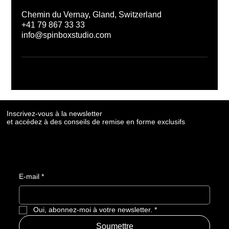
Chemin du Vernay, Gland, Switzerland
+41 79 867 33 33
info@spinboxstudio.com
Inscrivez-vous à la newsletter
Inscrivez-vous à la newsletter
et accédez à des conseils de remise en forme exclusifs
et accédez à des conseils de remise en forme exclusifs
E-mail
E-mail
*
*
Oui, abonnez-moi à votre newsletter.
Oui, abonnez-moi à votre newsletter.
*
*
Soumettre
Soumettre