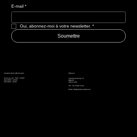
E-mail
*
Oui, abonnez-moi à votre newsletter.
*
Soumettre
Horaires de la salle de sport
Adresse
Du lun au ven : 7h00 – 22h00
Chemin du Vernay 72
Sam: 8h00 – 22h00
Boîte 49
Dim: 9h00 - 21h00
Gland, 1196
Tél. : +41 79 867 33 33
Email :
info@spinboxstudio.com