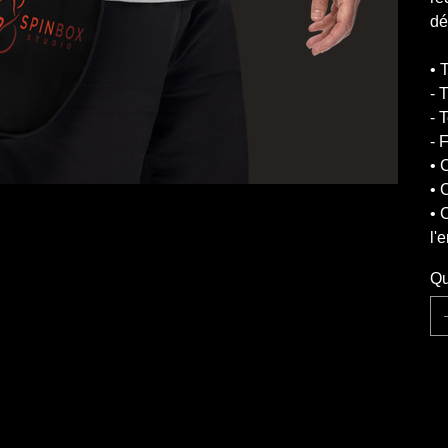
dé
• 
- 
- 
- 
• 
• 
• 
l'
Qu