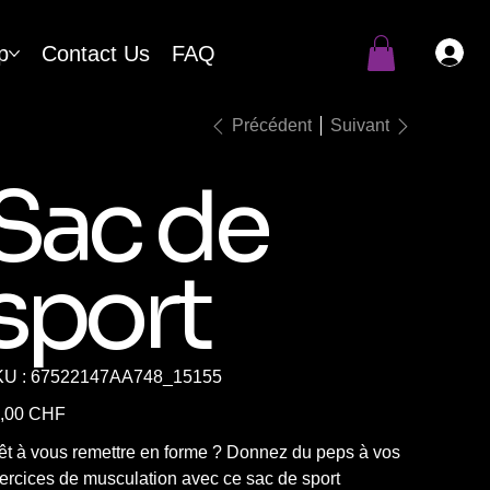
p
Contact Us
FAQ
Précédent
Suivant
Sac de
sport
SKU
U :
67522147AA748_15155
67522147AA748_15155
,00 CHF
êt à vous remettre en forme ? Donnez du peps à vos
ercices de musculation avec ce sac de sport