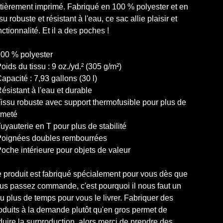
tièrement imprimé. Fabriqué en 100 % polyester et en
ssu robuste et résistant à l'eau, ce sac allie plaisir et
nctionnalité. Et il a des poches !
100 % polyester
Poids du tissu : 9 oz./yd.² (305 g/m²)
Capacité : 7,93 gallons (30 l)
Résistant à l'eau et durable
Tissu robuste avec support thermofusible pour plus de
rmeté
Tuyauterie en T pour plus de stabilité
Poignées doubles rembourrées
Poche intérieure pour objets de valeur
 produit est fabriqué spécialement pour vous dès que
us passez commande, c'est pourquoi il nous faut un
u plus de temps pour vous le livrer. Fabriquer des
oduits à la demande plutôt qu'en gros permet de
duire la surproduction, alors merci de prendre des