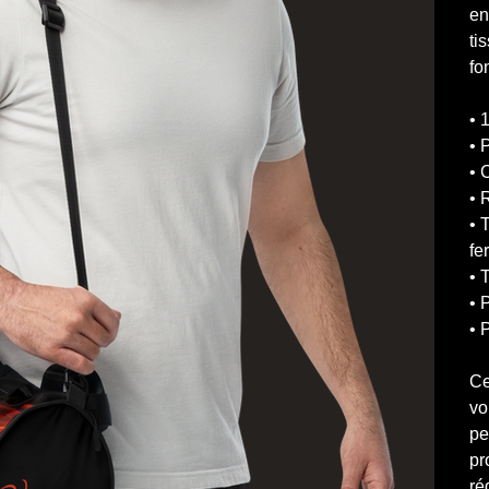
en
ti
fo
• 
• 
• 
• 
• 
fe
• 
• 
• 
Ce
vo
pe
pr
ré