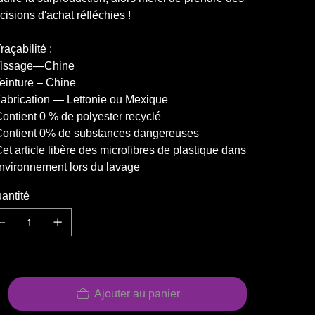
cisions d'achat réfléchies !
Traçabilité :
Tissage—Chine
Teinture – Chine
Fabrication — Lettonie ou Mexique
Contient 0 % de polyester recyclé
Contient 0% de substances dangereuses
Cet article libère des microfibres de plastique dans
environnement lors du lavage
antité
Ajouter au panier