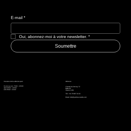
E-mail
*
Oui, abonnez-moi à votre newsletter.
*
Soumettre
Horaires de la salle de sport
Adresse
Du lun au ven : 7h00 – 22h00
Chemin du Vernay 72
Sam: 8h00 – 22h00
Boîte 49
Dim: 9h00 - 21h00
Gland, 1196
Tél. : +41 79 867 33 33
Email :
info@spinboxstudio.com