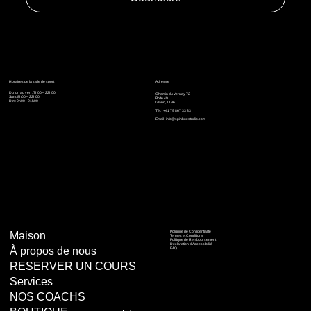
Horaires de la salle de sport
Adresse
Du lun au ven : 7h00 – 22h00
Chemin du Vernay 72
Sam: 8h00 – 22h00
Boîte 49
Dim: 9h00 - 21h00
Gland, 1196
Tél. : +41 79 867 33 33
Email :
info@spinboxstudio.com
Politique de Confidentialité
Maison
Termes et Conditions
Politique de Remboursement
Déclaration d'Accessibilité
À propos de nous
FAQ
RESERVER UN COURS
Services
NOS COACHS