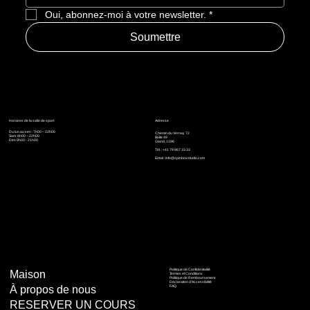
Oui, abonnez-moi à votre newsletter.
*
Soumettre
Horaires de la salle de sport
Adresse
Du lun au ven : 7h00 – 22h00
Chemin du Vernay 72
Sam: 8h00 – 22h00
Boîte 49
Dim: 9h00 - 21h00
Gland, 1196
Tél. : +41 79 867 33 33
Email :
info@spinboxstudio.com
Politique de Confidentialité
Maison
Termes et Conditions
Politique de Remboursement
Déclaration d'Accessibilité
À propos de nous
FAQ
RESERVER UN COURS