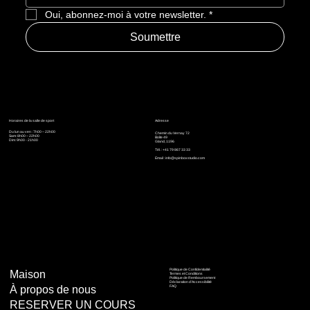
Oui, abonnez-moi à votre newsletter.
*
Soumettre
Horaires de la salle de sport
Adresse
Du lun au ven : 7h00 – 22h00
Chemin du Vernay 72
Sam: 8h00 – 22h00
Boîte 49
Dim: 9h00 - 21h00
Gland, 1196
Tél. : +41 79 867 33 33
Email :
info@spinboxstudio.com
Politique de Confidentialité
Maison
Termes et Conditions
Politique de Remboursement
Déclaration d'Accessibilité
À propos de nous
FAQ
RESERVER UN COURS