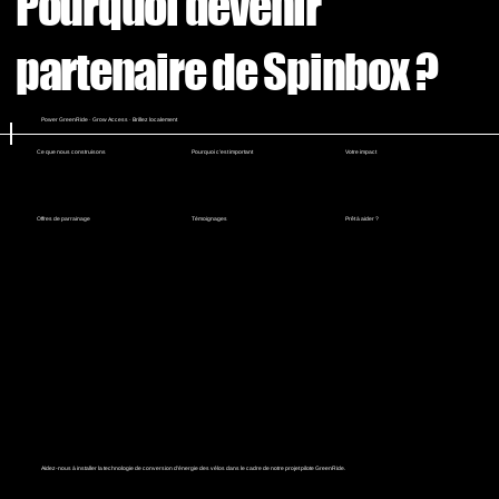
Pourquoi devenir
partenaire de Spinbox ?
Power GreenRide · Grow Access · Brillez localement
Ce que nous construisons
Pourquoi c'est important
Votre impact
Offres de parrainage
Témoignages
Prêt à aider ?
Aidez-nous à installer la technologie de conversion d'énergie des vélos dans le cadre de notre projet pilote GreenRide.