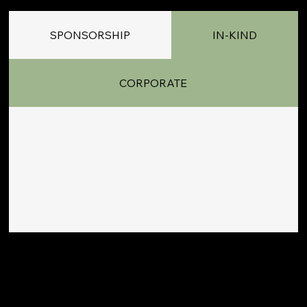
SPONSORSHIP
IN-KIND
Choisissez la formule qui correspond à vos objectifs : visibilité du sponsor, financement communautaire, soutien en nature ou séances d'équipe « Plus forts ensemble ».
CORPORATE