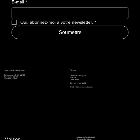
E-mail
*
Oui, abonnez-moi à votre newsletter.
*
Soumettre
Horaires de la salle de sport
Adresse
Du lun au ven : 7h00 – 22h00
Chemin du Vernay 72
Sam: 8h00 – 22h00
Boîte 49
Dim: 9h00 - 21h00
Gland, 1196
Tél. : +41 79 867 33 33
Email :
info@spinboxstudio.com
Politique de Confidentialité
Maison
Termes et Conditions