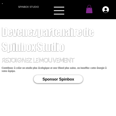
SPINBOX STUDIO
Devenez partenaire de
Spinbox Studio
REJOIGNEZ LE MOUVEMENT
Contribuez à créer un studio plus écologique et une Gland plus saine, ou insufflez cette énergie à
votre équipe.
Sponsor Spinbox