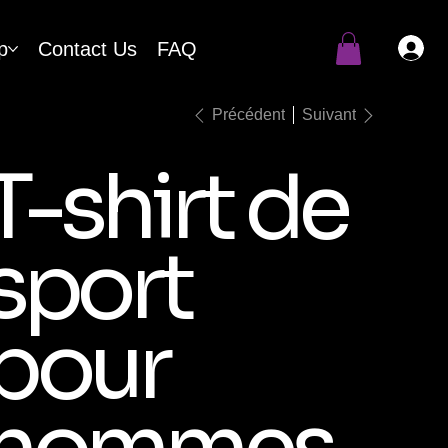
p
Contact Us
FAQ
Précédent
Suivant
T-shirt de
sport
pour
hommes