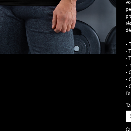
vo
pe
pr
ré
dé
• 
- 
- 
- 
• 
• 
• 
l'
Ta
Qu