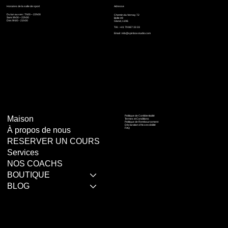
Horaires de la salle de sport
Adresse
Du lun au ven : 7h00 – 22h00
Chemin du Vernay 72
Sam: 8h00 – 22h00
Boîte 49
Dim: 9h00 - 21h00
Gland, 1196
Tél. : +41 79 867 33 33
Email :
info@spinboxstudio.com
Politique de Confidentialité
Maison
Termes et Conditions
Politique de Remboursement
Déclaration d'Accessibilité
À propos de nous
FAQ
RESERVER UN COURS
Services
NOS COACHS
BOUTIQUE
BLOG