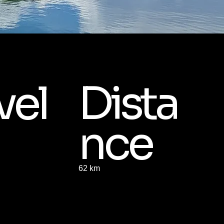
vel
Dista
nce
62 km