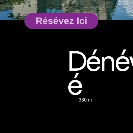
Résévez Ici
Déné
é
380 m