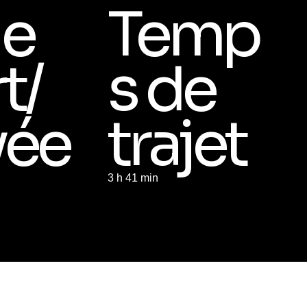
de
Temp
t/
s de
vée
trajet
d
3 h 41 min